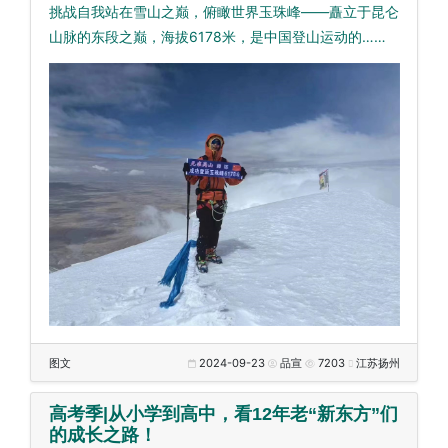
挑战自我站在雪山之巅，俯瞰世界玉珠峰——矗立于昆仑
山脉的东段之巅，海拔6178米，是中国登山运动的……
图文
2024-09-23
品宣
7203
江苏扬州
高考季|从小学到高中，看12年老“新东方”们
的成长之路！