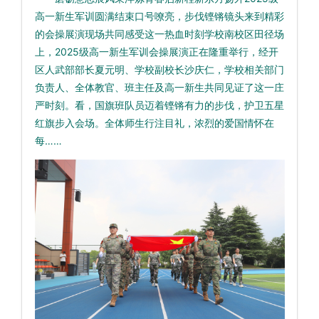
高一新生军训圆满结束口号嘹亮，步伐铿锵镜头来到精彩
的会操展演现场共同感受这一热血时刻学校南校区田径场
上，2025级高一新生军训会操展演正在隆重举行，经开
区人武部部长夏元明、学校副校长沙庆仁，学校相关部门
负责人、全体教官、班主任及高一新生共同见证了这一庄
严时刻。看，国旗班队员迈着铿锵有力的步伐，护卫五星
红旗步入会场。全体师生行注目礼，浓烈的爱国情怀在
每……