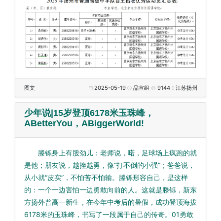
图文
2025-05-19
品宣组
9144
江苏扬州
少年说|15岁登顶6178米玉珠峰，
ABetterYou，ABiggerWorld!
滕铄身上有股劲儿：老师说，喏，足球场上疯跑的就
是他；朋友说，越挫越勇，像“打不倒的小强”；爸爸说，
从小就“皮实”，不怕苦不怕输。滕铄形容自己，是这样
的：一个一边害怕一边勇敢向前的人。这就是滕铄，新东
方扬外普高一新生，在今年中考后的暑假，成功登顶海拔
6178米的玉珠峰，书写了一段属于自己的传奇。01勇敢