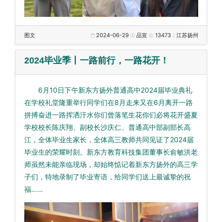
图文
2024-06-29
品宣
13473
江苏扬州
2024毕业季丨一路前行，一路花开！
6月10日下午新东方扬外普通高中2024届毕业典礼
在学校礼堂隆重举行同学们在8月走来又在6月离开一路
拼搏奋进一路挥洒汗水你们曾落笔生花你们必将花开盛夏
学校校长陈庆翔、副校长沙庆仁、普通高中部副部长高
江，全体毕业生家长，全体高三教师共同见证了2024届
毕业生的荣耀时刻。新东方教育科技集团董事长俞敏洪老
师虽然未能亲临现场，却始终惦记着新东方扬外的高三学
子们，特地录制了毕业寄语，给同学们送上最诚挚的祝
福……