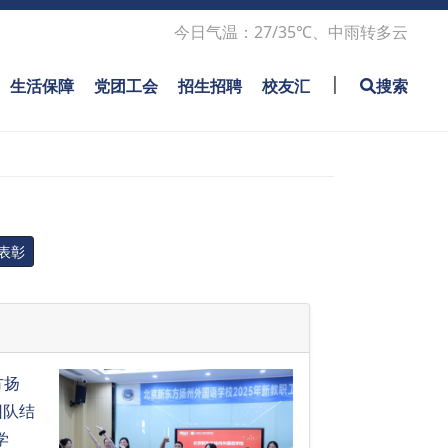
Sub Main
今日气温：27/35℃、中雨转多云
|
生活保障
党团工会
招生招聘
校友汇
搜索
表彰
方扬
团队结
学