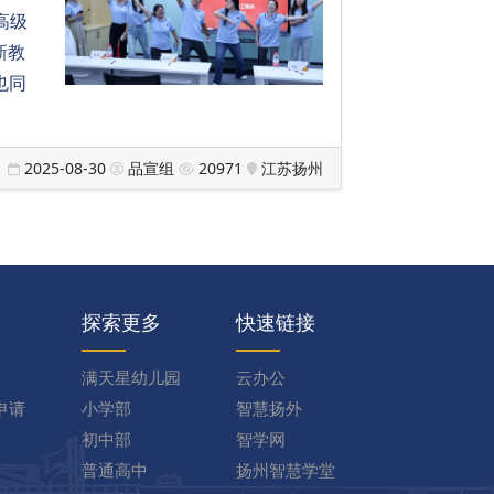
高级
新教
也同
2025-08-30
品宣组
20971
江苏扬州
探索更多
快速链接
满天星幼儿园
云办公
申请
小学部
智慧扬外
初中部
智学网
普通高中
扬州智慧学堂