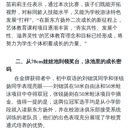
苗莉莉主任表示，通过本次比赛，孩子们既能开拓
园
视野，对标同龄人技能水平，又能为学校游泳特色
小
发展“打样”。
“在新东方扬外二次成长的新征程上，
学
艺体教育课程项目逐渐丰富，‘夯实共性、发展个
性、滋养灵性’的艺体教育理念和目标已经形成，将
双
努力为学生个体积蓄成长的力量。”
语
小
二、从
70cm娃娃池到领奖台，泳池里的成长密
学
码
英
在金牌获得者中，初中双语的刘锶淇同学和张锐
扬同学表现亮眼——刘锶淇在50米自由泳和50米蛙
特
泳项目中夺得双冠，张锐扬则在50米蛙泳项目中摘
初
金。值得一提的是，这两位冠军选手均是从小学阶
中
段就入读新东方扬外，并在校游泳俱乐部接受系统
训练的老队员，他们的出色表现充分展现了学校贯
双
通式培养的优势。
语