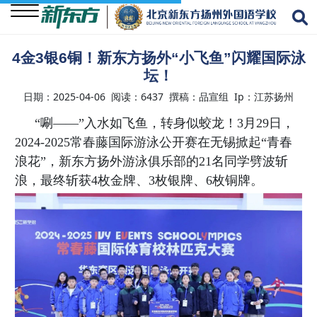
4金3银6铜！新东方扬外“小飞鱼”闪耀国际泳
坛！
关
于
日期：2025-04-06 阅读：6437 撰稿：品宣组 Ip：江苏扬州
我
“唰——”入水如飞鱼，转身似蛟龙！3月29日，
们
2024-2025常春藤国际游泳公开赛在无锡掀起“青春
浪花”，新东方扬外游泳俱乐部的21名同学劈波斩
学
校
浪，最终斩获4枚金牌、3枚银牌、6枚铜牌。
资
讯
学
生
成
长