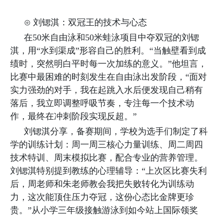
初
⊙ 刘锶淇：双冠王的技术与心态
中
在50米自由泳和50米蛙泳项目中夺双冠的刘锶
英
淇，用“水到渠成”形容自己的胜利。“当触壁看到成
绩时，突然明白平时每一次加练的意义。”他坦言，
特
比赛中最困难的时刻发生在自由泳出发阶段，“面对
普
实力强劲的对手，我在起跳入水后便发现自己稍有
通
落后，我立即调整呼吸节奏，专注每一个技术动
高
作，最终在冲刺阶段实现反超。”
刘锶淇分享，备赛期间，学校为选手们制定了科
中
学的训练计划：周一周三核心力量训练、周二周四
国际高中
技术特训、周末模拟比赛，配合专业的营养管理。
刘锶淇特别提到教练的心理辅导：“上次区比赛失利
后，周老师和朱老师教会我把失败转化为训练动
力，这次能顶住压力夺冠，这份心态比金牌更珍
贵。”从小学三年级接触游泳到如今站上国际领奖