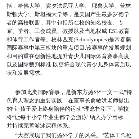
会
括：哈佛大学、宾夕法尼亚大学、 耶鲁大学、普林
斯顿大学、斯坦福大学等，是美国产生最多罗德学
招
者的高校联盟；其中包括所在校的知名校友、专
生
家、学者、工会成员、教授以及当地权威 ESL教育
招
和体育工作者等。
校林匹克
(Schoolympics)是常春藤
聘
国际赛事中第三板块的重点项目,该赛事的发展规划
校
和目的重在创新性地提升青少儿国际体育赛事高度
友
以及国际裁判标准,以更符合现代青少儿身体素质现
汇
状和发展需求。
Sub Main
满
参加此类国际赛事，是新东方扬外“一文一武”特
色育人理念的重要实践。在董事长俞敏洪老师提出
天
的“让孩子爱上终身陪伴的运动”理念指引下，学校
星
将“让每个小学毕业生都学会游泳”纳入办学目标，
幼
并持续完善游泳课程体系。
儿
“大赛展现了我们扬外学子的风采。”艺体工作处