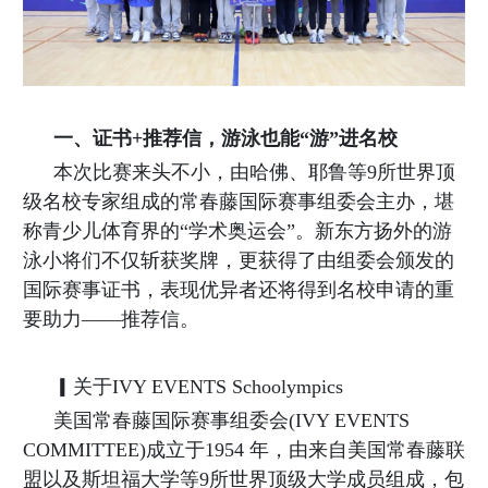
教
师
发
展
一、证书+推荐信，游泳也能“游”进名校
教
本次比赛来头不小，由哈佛、耶鲁等9所世界顶
学
级名校专家组成的常春藤国际赛事组委会主办，堪
支
称青少儿体育界的“学术奥运会”。新东方扬外的游
持
泳小将们不仅斩获奖牌，更获得了由组委会颁发的
生
国际赛事证书，表现优异者还将得到名校申请的重
活
要助力——推荐信。
保
障
▎关于IVY EVENTS Schoolympics
美国常春藤国际赛事组委会(IVY EVENTS
党
团
COMMITTEE)成立于1954 年，由来自美国常春藤联
工
盟以及斯坦福大学等9所世界顶级大学成员组成，包