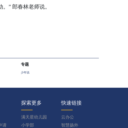
动。” 郎春林老师说。
专题
少年说
探索更多
快速链接
满天星幼儿园
云办公
申请
小学部
智慧扬外