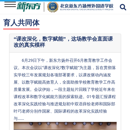
育人共同体
关
于
“课改深化，数字赋能”，这场教学会直面课
改的真实模样
我
们
6月29日下午，新东方扬外召开6月教育教学工作会
学
议。本次会议以“课改深化?数字赋能”为主题，旨在贯彻落
校
实学校三年发展规划各项部署要求，以课改驱动内涵发
资
展、以数字赋能高效育人，全面助推学校教育教学工作高
讯
质量发展。会议伊始，一段主题短片回顾了学校近年来在
课程改革和数字化赋能方面的探索轨迹。01专题汇报课程
学
改革深化实践经验与推进规划初中双语薛纷老师和国际部
生
叶巧老师分别作国家、国际课程的改革深化实践经验
成
与……
长