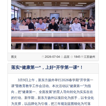
教
师
发
展
教
学
支
持
图文
2026-07-04
品宣
1845
江苏扬州
生
落实“健康第一”，上好“开学第一课”！
活
保
3月9日上午，新东方扬外举行2026春学期“开学第一
障
课”暨教育教学工作会活动。本次活动以“健康第一”为指
党
向，把“健康第一、全面发展”的育人导向转化为实实在在
团
的行动。新学期，新东方扬外以项目化为抓手，以专业化
工
为支撑，以品牌化为引领，把三年规划蓝图细化为可落