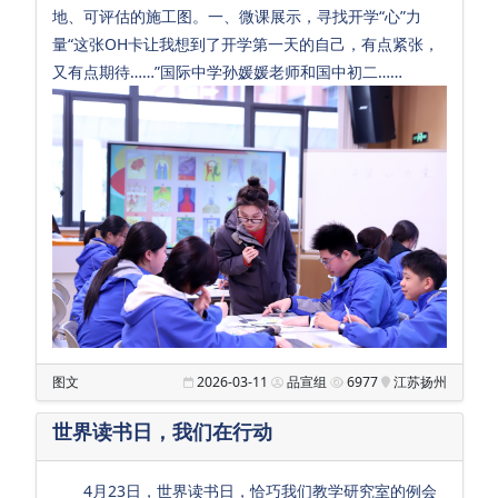
会
地、可评估的施工图。一、微课展示，寻找开学“心”力
量“这张OH卡让我想到了开学第一天的自己，有点紧张，
招
又有点期待……”国际中学孙媛媛老师和国中初二……
生
招
聘
校
友
汇
Sub Main
满
天
图文
2026-03-11
品宣组
6977
江苏扬州
星
世界读书日，我们在行动
幼
儿
4月23日，世界读书日，恰巧我们教学研究室的例会