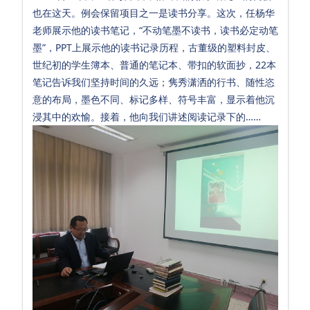
也在这天。例会保留项目之一是读书分享。这次，任杨华
园
老师展示他的读书笔记，“不动笔墨不读书，读书必定动笔
小
墨”，PPT上展示他的读书记录历程，古董级的塑料封皮、
学
世纪初的学生簿本、普通的笔记本、带扣的软面抄，22本
笔记告诉我们坚持时间的久远；隽秀潇洒的行书、随性恣
双
意的布局，墨色不同、标记多样、符号丰富，显示着他沉
语
浸其中的欢愉。接着，他向我们讲述阅读记录下的……
小
学
英
特
初
中
双
语