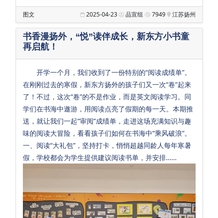
初
图文
2025-04-23
品宣组
7949
江苏扬州
中
书香漫扬外，“悦”读伴成长，新东方小书童
再启航！
英
特
开学一个月，我们收到了一份特别的“阅读成绩单”。
普
在刚刚过去的寒假，新东方扬外的孩子们又一次“卷”起来
了！不过，这次“卷”的不是作业，而是英文阅读学习。同
通
学们在书海中遨游，用阅读点亮了假期的每一天。本期推
高
送，就让我们一起“审阅”成绩单，走进这场充满知识与趣
中
味的阅读大冒险，看看孩子们如何在书海中“乘风破浪”。
一、阅读“大礼包”，坚持打卡，悄悄超越同龄人每年寒暑
国际高中
假，学校都会为学生提供建议阅读书单，并安排……