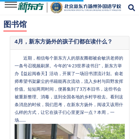
图书馆
关
于
4月，新东方扬外的孩子们都在读什么？
我
们
近期，相信每个新东方人的朋友圈都被俞敏洪老师的
一条号召视频刷屏。今年的“4·23世界读书日”，新东方举
学
办【益起阅春天】活动，开展了一场旧书漂流计划。俞老
校
师希望书架蒙尘的书籍能再次流动，流入乡村与田野发挥
资
价值。短短两周时间，便募集到了3万本旧书，这些书会
讯
被重新整理、消毒，送到全国各地的乡村学校去。看到这
条消息的时候，我们思考，在新东方扬外，阅读又该用什
学
么样的方式，让它在孩子们心里更深一点？本周，一
生
场……
成
长