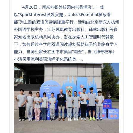
园
4月20日，新东方扬外校园内书香满溢，一场
以“SparkInterest激发兴趣，UnlockPotential释放潜
小
能”为主题的双语阅读展隆重举行。活动由北京新东方扬州
学
外国语学校主办，江苏凤凰教育出版社、译林出版社等多
家知名出版机构共同协办，旨在探索人工智能时代背景
双
下，如何通过科学的双语阅读规划帮助孩子培养终身学习
语
能力。当师生家长在图书市集里“淘金”，当《神奇校车》
小
小演员用流利英语演绎消化系统奥……
学
英
特
初
中
双
语