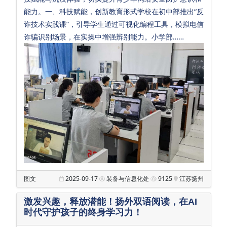
会
能力。一、科技赋能，创新教育形式学校在初中部推出“反
诈技术实践课”，引导学生通过可视化编程工具，模拟电信
招
诈骗识别场景，在实操中增强辨别能力。小学部……
生
招
聘
校
友
汇
Sub Main
满
天
图文
2025-09-17
装备与信息化处
9125
江苏扬州
星
激发兴趣，释放潜能！扬外双语阅读，在AI
幼
时代守护孩子的终身学习力！
儿