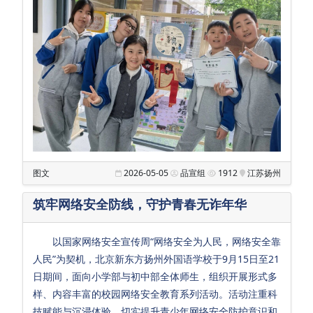
教
师
发
展
教
学
支
持
图文
2026-05-05
品宣组
1912
江苏扬州
生
活
筑牢网络安全防线，守护青春无诈年华
保
障
以国家网络安全宣传周“网络安全为人民，网络安全靠
人民”为契机，北京新东方扬州外国语学校于9月15日至21
党
日期间，面向小学部与初中部全体师生，组织开展形式多
团
样、内容丰富的校园网络安全教育系列活动。活动注重科
工
技赋能与沉浸体验，切实提升青少年网络安全防护意识和