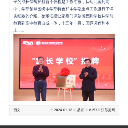
子的成长保驾护航首个议程是工作汇报，从幼儿园到高
会
中，学部领导围绕本学部特色和本学期重点工作进行了详
实细致的介绍。整场汇报让家委们深刻感受到学校从学前
招
教育到高中教育自成一体，十五年一贯，国际课程和本
生
土……
招
聘
校
友
汇
Sub Main
满
天
星
图文
2024-01-18
品宣
8153
江苏扬州
幼
儿