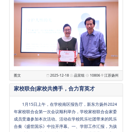
教
师
发
展
教
学
支
持
图文
2025-12-18
品宣组
10806
江苏扬州
生
活
家校联合|家校共携手，合力育英才
保
障
1月15日上午，在学校南区报告厅，新东方扬外2024
年家校联合会第一次会议顺利举办，学校家校联合会家委
党
成员受邀参加本次活动。活动在学校民乐社团带来的民乐
团
合奏《盛世国乐》中拉开序幕。一、学部工作汇报，为孩
工