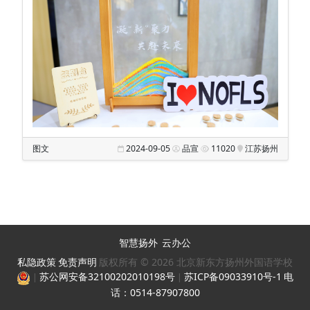
教
师
发
展
教
学
支
图文
2024-09-05
品宣
11020
江苏扬州
持
生
活
保
障
智慧扬外
云办公
私隐政策
免责声明
版权所有 © 2026 北京新东方扬州外国语学校
党
苏公网安备32100202010198号
苏ICP备09033910号-1
电
|
|
团
话：0514-87907800
工