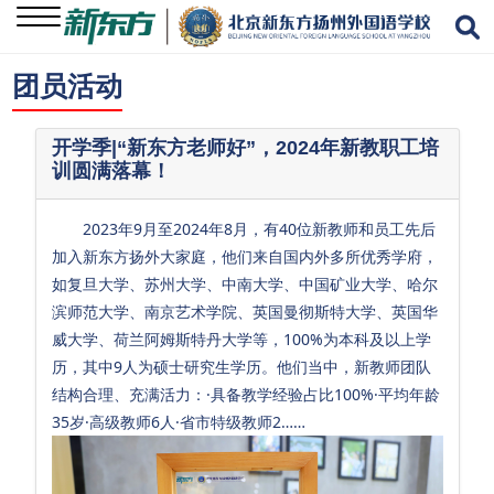
团员活动
关
于
开学季|“新东方老师好”，2024年新教职工培
训圆满落幕！
我
们
2023年9月至2024年8月，有40位新教师和员工先后
学
加入新东方扬外大家庭，他们来自国内外多所优秀学府，
校
如复旦大学、苏州大学、中南大学、中国矿业大学、哈尔
资
滨师范大学、南京艺术学院、英国曼彻斯特大学、英国华
讯
威大学、荷兰阿姆斯特丹大学等，100%为本科及以上学
历，其中9人为硕士研究生学历。他们当中，新教师团队
学
结构合理、充满活力：·具备教学经验占比100%·平均年龄
生
35岁·高级教师6人·省市特级教师2……
成
长