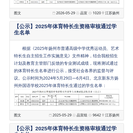
教
图文
2026-05-29
品宣
1020
江苏扬州
师
发
【公示】2025年体育特长生资格审核通过学
展
生名单
教
根据《2025年扬州市普通高级中学优秀运动员、艺术
学
特长生自主招生工作实施意见》文件精神，结合我校招生
支
计划及教育主管部门反馈的专业测试成绩，现将测试通过
持
的体育特长生名单进行公示，接受社会各界的监督与评
议。公示时间为2024年5月29日—6月4日。北京新东方扬
生
州外国语学校2025年体育特长生通过的学生名单：
活
保
障
党
图文
2025-05-29
品宣组
9642
江苏扬州
团
【公示】2025年体育特长生资格审核通过学
工