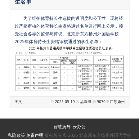
生名单
会
招
为了维护体育特长生选拔的透明度和公正性，现将经
生
过严格审核的体育特长生资格通过名单进行网上公示，接
招
受社会各界的监督与评议。北京新东方扬州外国语学校
聘
2025年体育特长生资格审核通过的学生名单：
校
友
汇
Sub Main
满
图文
2025-05-19
品宣组
9070
江苏扬州
天
星
幼
智慧扬外
云办公
儿
私隐政策
免责声明
版权所有 © 2026 北京新东方扬州外国语学校