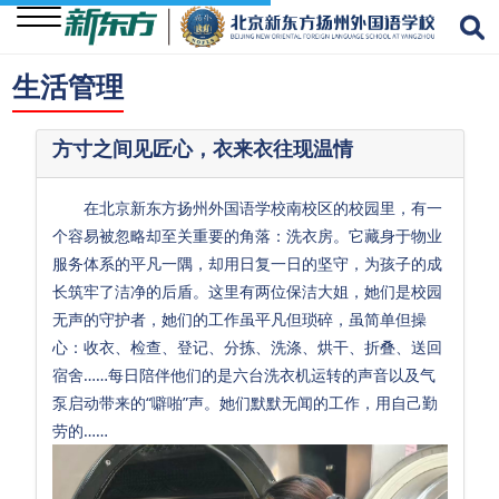
生活管理
关
于
方寸之间见匠心，衣来衣往现温情
我
们
在北京新东方扬州外国语学校南校区的校园里，有一
个容易被忽略却至关重要的角落：洗衣房。它藏身于物业
学
服务体系的平凡一隅，却用日复一日的坚守，为孩子的成
校
长筑牢了洁净的后盾。这里有两位保洁大姐，她们是校园
资
无声的守护者，她们的工作虽平凡但琐碎，虽简单但操
讯
心：收衣、检查、登记、分拣、洗涤、烘干、折叠、送回
宿舍……每日陪伴他们的是六台洗衣机运转的声音以及气
学
泵启动带来的“噼啪”声。她们默默无闻的工作，用自己勤
生
劳的……
成
长