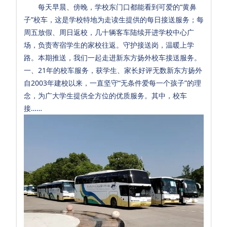
每天早晨、傍晚，学校东门口都能看到可爱的“黄鼻
子”校车，这是学校特地为走读生提供的每日接送服务；每
周五放假、周日返校，几十辆客车陆续开进学校中心广
场，负责寄宿学生的家校往返。守护接送岗，温暖上学
路。本期推送，我们一起走进新东方扬外校车接送服务。
一、21年的校车服务，获学生、家长好评无数新东方扬外
自2003年建校以来，一直坚守“无条件爱每一个孩子”的理
念，为广大学生提供全方位的优质服务。其中，校车
接……