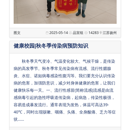
初
中
英
图文
2025-05-14
品宣组
14283
江苏扬州
特
健康校园|秋冬季传染病预防知识
普
通
秋冬季天气变冷、气温变化较大、气候干燥，是传染
病的高发季节。秋冬季常见传染病有流感、流行性腮腺
高
炎、水痘、诺如病毒感染性腹泻等。我们要充分认识传染
中
病的危害，加强防意识，减少对身体健康的危害，让我们
国际高中
健康快乐每一天。一、流行性感冒(简称流感)流感是由流
感病毒引起的急性呼吸道传染病，起病急，传染性极强，
容易造成暴发流行。通常表现为发热，体温可高达39-
40℃，同时出现咳嗽、咽痛、头痛、全身酸痛、乏力等症
状……