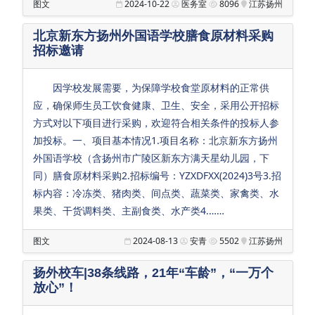
图文
2024-10-22
医务室
8096
江苏扬州
北京新东方扬州外国语学校膳食原材料采购
招标邀请
因学校发展需要，为保障学校食堂原材料的正常供
应，确保师生员工饮食健康、卫生、安全，采用公开招标
方式对以下项目进行采购，欢迎符合相关条件的投标人参
加投标。一、项目基本情况1.项目名称：北京新东方扬州
外国语学校（含扬州市广陵区新东方满天星幼儿园，下
同）膳食原材料采购2.招标编号：YZXDFXX(2024)3号3.招
标内容：冷冻类、猪肉类、间点类、蔬菜类、家禽类、水
果类、干货调料类、主副食类、水产类4.……
图文
2024-08-13
安青
5502
江苏扬州
扬外校车|38条线路，21年“车龄”，“一万个
放心”！