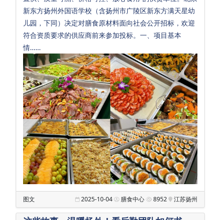
会
新东方扬州外国语学校（含扬州市广陵区新东方满天星幼
儿园，下同）决定对膳食原材料面向社会公开招标，欢迎
招
符合资质要求的供应商前来参加投标。一、项目基本
生
情……
招
聘
校
友
汇
Sub Main
满
天
星
幼
图文
2025-10-04
膳食中心
8952
江苏扬州
儿