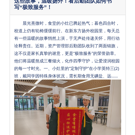
这些故事，温暖扬外！看后勤团队如何书
园
写“极致服务”！
小
晨光熹微时，食堂的小灶已腾起热气；暮色四合时，
学
校道上仍有轮椅缓缓前行。在新东方扬外校园里，每天总
双
有一些温暖的故事悄然上演，于无声处传递关怀，用行动
诠释责任。近期，资产管理部后勤团队收到了两面锦旗，
语
这不仅是家长真挚的谢意，更是“极致服务”的荣誉勋章。
小
他们将温暖熬成三餐烟火，化作四季守护，让爱浸润校园
的每一寸时光。一、小灶里的“定制守护”在小学英特三(2)
学
班，戴同学因特殊身体状况，需长期食用无碘盐、远……
英
特
初
中
双
语