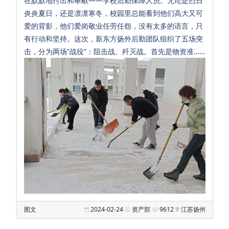
在默默地付出和奉献——学校后勤保障人员。无论是烈日
炎炎夏日，还是凛凛寒冬，校园里总能看到他们高大又可
爱的背影，他们爱岗敬业任劳任怨，没有太多的语言，只
有行动和坚持。这次，新东方扬外后勤团队组织了五场突
击，分为两场“战役”：阻击战、歼灭战。首先是物资准……
图文
2024-02-24
资产部
9612
江苏扬州