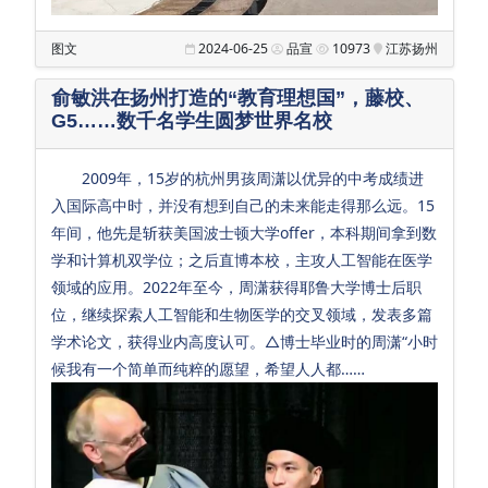
图文
2024-06-25
品宣
10973
江苏扬州
俞敏洪在扬州打造的“教育理想国”，藤校、
G5……数千名学生圆梦世界名校
2009年，15岁的杭州男孩周潇以优异的中考成绩进
入国际高中时，并没有想到自己的未来能走得那么远。15
年间，他先是斩获美国波士顿大学offer，本科期间拿到数
学和计算机双学位；之后直博本校，主攻人工智能在医学
领域的应用。2022年至今，周潇获得耶鲁大学博士后职
位，继续探索人工智能和生物医学的交叉领域，发表多篇
学术论文，获得业内高度认可。△博士毕业时的周潇“小时
候我有一个简单而纯粹的愿望，希望人人都……