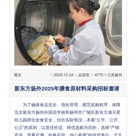
教
师
发
展
教
学
支
持
图文
2025-12-24
品宣组
4775
江苏扬州
生
活
新东方扬外2025年膳食原材料采购招标邀请
保
障
为了确保食品安全、强化管理，规范采购程序，保障
北京新东方扬州外国语学校和扬州市广陵区新东方满天星
党
幼儿园师生饮食安全，结合实际情况，本着“公平、公开、
团
公正”的原则，以质优价适、择优选购为目的，选择“产销
工
直供、质量可溯、价格可控、放心食用”的供货单位。北京