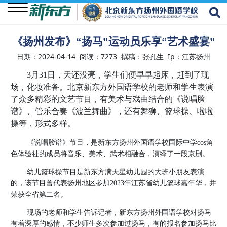
《扬州发布》“扬马”运动员乐享“艺术盛宴”
关
日期：2024-04-14 阅读：7273 撰稿：张孔生 Ip：江苏扬州
于
3月31日，天还没亮，学生们便早早起床，赶到了现
我
场，化妆准备。北京新东方外国语学校的老师和学生表演
们
了众多精彩的文艺节目，有美术与戏曲结合的《说唱脸
谱》、管乐合奏《波兰舞曲》，还有舞狮、篮球操、啦啦
学
操等，形式多样。
校
资
《说唱脸谱》节目，是新东方扬州外国语学校国际中学
cos角
讯
色体验社的成员将音乐、美术、武术相融合，演绎了一段京剧。
幼儿篮球操节目是新东方满天星幼儿园的大班小朋友表演
学
的，该节目曾代表扬州地区参加
2023年江苏省幼儿篮球嘉年华，并
生
荣获全省第二名。
成
现场的老师和学生告诉记者，新东方扬州外国语学校对扬马
长
有着深厚的感情，不少师生多次参加过扬马，有的报名参加扬马比