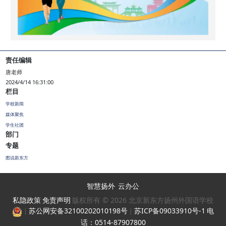
会
招
生
招
责任编辑
聘
唐老师
2024/4/14 16:31:00
校
栏目
友
学校新闻
媒体聚焦
汇
学生社团
部门
Sub Main
专题
满
图说新东方
天
星
智慧扬外
云办公
私隐政策
免责声明
版权所有 © 2026 北京新东方扬州外国语学校
幼
苏公网安备32100202010198号
苏ICP备09033910号-1
电
|
|
儿
话：0514-87907800