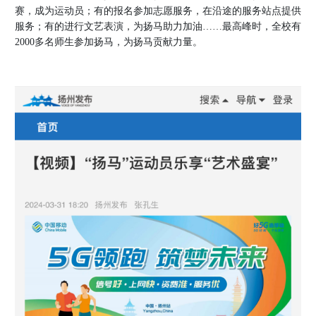
赛，成为运动员；有的报名参加志愿服务，在沿途的服务站点提供
教
服务；有的进行文艺表演，为扬马助力加油
……最高峰时，全校有
师
2000多名师生参加扬马，为扬马贡献力量。
发
展
教
学
支
持
生
活
保
障
党
团
工