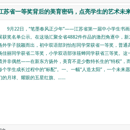
江苏省一等奖背后的美育密码，点亮学生的艺术未
9月22日，“笔墨春风正少年”——江苏省第一届中小学生书
展获奖名单公示。在这场汇聚全省4882件作品的激烈角逐中，新
扬外学子脱颖而出，初中双语部刘怡彤同学荣获省一等奖，普通
杨佳丽同学获省二等奖，小学双语部张筱蝉同学获省三等奖。这
绩并非偶然——在新东方扬外，美育不是少数特长生的“特权”，
每个学生成长过程中的“标配”。一、一幅“人造太阳”，一个未来
幻的月球、耀眼的五星红旗、……