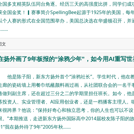
全国多支精英队伍同台角逐。经历三天的高强度比拼，同学们成
获全国金奖！▎赛事简介SpellingBee起源于1925年的美国，每
以个人赛的形式在全国范围举办，美国总决选在华盛顿召开，并
E……
图文
在扬外画了9年板报的“涂鸦少年”，如今用AI重写世
他是陈子阳，新东方扬外首个“涂鸦社长”。学生时代，他在
走廊的瓷砖墙上用餐巾纸蘸颜料画过画，从社团联合会的一名干
路做到副主席，还在超过三分之二的学期里担任班长。如今，他
募投资人、实业管理者、AI应用创业者，还是一档播客主理人。
来很跨界？他说：“保持好奇心和独立思考，你的人生也可以不设
限。”本期推送，走进新东方扬外国际高中2014届校友陈子阳的
01“我在扬外待了9年”2005年秋……