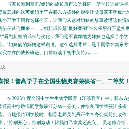
当家长看到哥哥/姐姐的成长后再次选择同一所学校这或许是
育最真诚的认可姐姐小于在新东方扬外的蜕变让父母毫不犹豫地
妹小邢做了同样选择今天，让我们从这对姐妹的故事读懂这份沉
的信任从何而来一、，姐姐成长是“最好案例”长久积累打下坚实
气“看到姐姐的成长与变化，我们毫不犹豫地为妹妹也选择了小学
特。”姐妹俩的妈妈这样说道。这个选择背后，是于同学在新东方
实实在在的成长轨迹。目前就读于初中英特八……
图文
喜报！普高学子在全国生物奥赛荣获省一、二等奖
在2025年度全国中学生生物学联赛（江苏赛区）中，新东方
普通高中徐敬温同学荣获江苏省一等奖，仲徐良同学荣获江苏省
奖。当捷报传到学校时，指导老师吴凯丹正坐在办公桌前批改作
业，“特别开心，特别激动！比我自己拿奖还高兴。”吴老师介绍