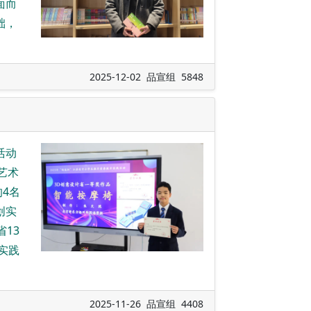
面而
础，
2025-12-02 品宣组 5848
活动
艺术
4名
创实
13
实践
2025-11-26 品宣组 4408