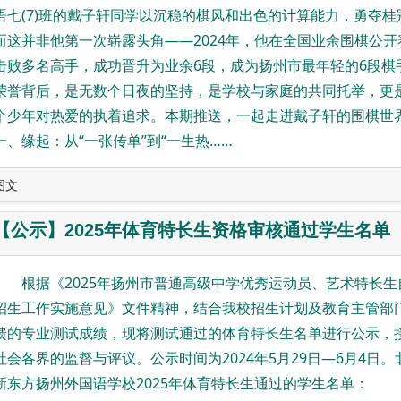
语七(7)班的戴子轩同学以沉稳的棋风和出色的计算能力，勇夺桂
而这并非他第一次崭露头角——2024年，他在全国业余围棋公开
击败多名高手，成功晋升为业余6段，成为扬州市最年轻的6段棋
荣誉背后，是无数个日夜的坚持，是学校与家庭的共同托举，更
个少年对热爱的执着追求。本期推送，一起走进戴子轩的围棋世
一、缘起：从“一张传单”到“一生热……
图文
【公示】2025年体育特长生资格审核通过学生名单
根据《2025年扬州市普通高级中学优秀运动员、艺术特长生
招生工作实施意见》文件精神，结合我校招生计划及教育主管部
馈的专业测试成绩，现将测试通过的体育特长生名单进行公示，
社会各界的监督与评议。公示时间为2024年5月29日—6月4日。
新东方扬州外国语学校2025年体育特长生通过的学生名单：