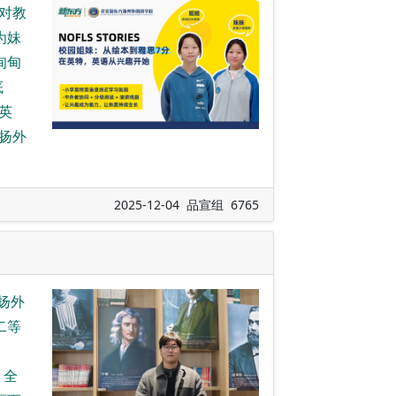
对教
为妹
甸甸
底
英
扬外
2025-12-04 品宣组 6765
！
扬外
二等
，全