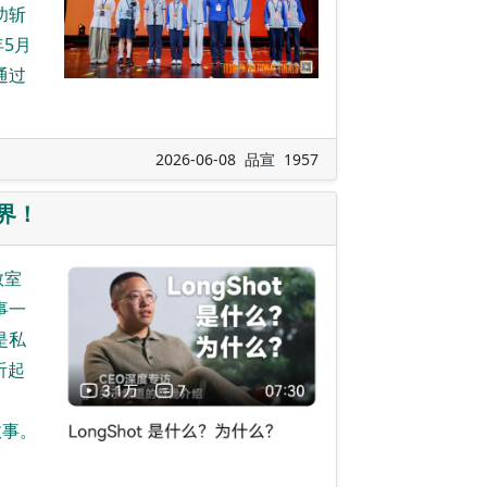
功斩
年5月
通过
2026-06-08 品宣 1957
界！
教室
事一
是私
听起
故事。