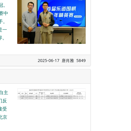
冠。
赛中
手。
是一
界。
2025-06-17 唐肖雅 5849
自主
门反
接受
北京