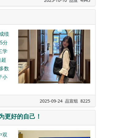
2025-10-10 品宣 4945
成绩
5分
三学
道超
多数
于小
2025-09-24 品宣组 8225
为更好的自己！
中双