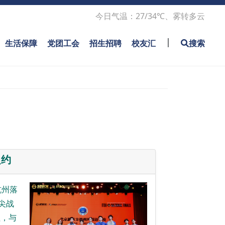
Sub Main
今日气温：27/34℃、雾转多云
|
生活保障
党团工会
招生招聘
校友汇
搜索
之约
杭州落
尖战
征，与