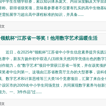
国中学生生物学联赛，素以知识体系庞大、内容深度触及大学层
著称。获得省级奖项，意味着参赛者不仅要有扎实的高中生物基
更需拓展学习超出高中课程标准的知识，并具备……
图文
“领航杯”江苏省一等奖！他用数字艺术温暖生活
近日，在2025年“领航杯”江苏省中小学生信息素养提升实践
比赛中，新东方扬外初中双语八(3)班朱天然同学凭借出色的数字
创作能力，在“数字艺术”项目中荣获江苏省一等奖，并在该奖项的
获奖者中位列第一。这项由江苏省教育厅主办的大型赛事，设科
践、数字艺术和计算思维等三大类16个竞赛项目，汇聚了来自全省
个设区市的2009名中小学生同场竞技，共同展现数字素养与创新
能力。一、3件作品“过……
图文