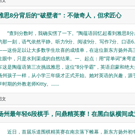
图文
雅思8分背后的“破壁者”：不做奇人，但求匠心
“查到分数时，我确实愣了一下。”陶蕴语回忆起看到雅思8分
的那一刻，语气依然平静。听力9分、阅读9分、写作7分、口语6.
——这份足以让大多数学生欣喜的成绩单，在这位新东方扬外高
生眼中，只是水到渠成的自然结果。一、起点：用“背单词”来弯
车这是陶蕴语第三次挑战雅思，这位“8分学霸”，英语启蒙和绝大
扬州孩子一样，从小学三年级才正式开始。她对英语的兴趣，源
学时期的外教老师Kitty。……
图文
扬州最年轻6段棋手，问鼎精英赛！在黑白纵横间成
近日，首届乐道围棋精英赛在南京落下帷幕，新东方扬外初