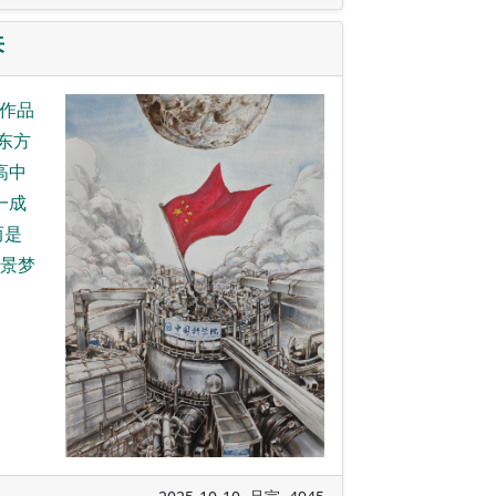
来
画作品
东方
高中
一成
而是
愿景梦